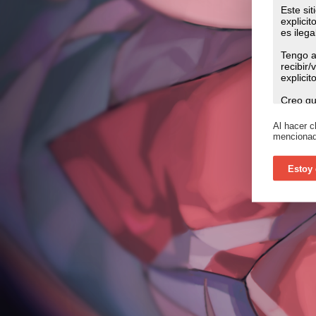
Al hacer c
mencionad
Estoy